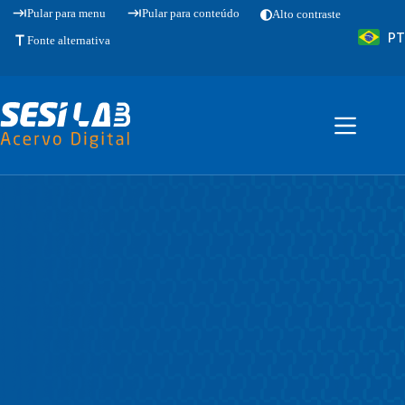
Pular
Pular para menu
Pular para conteúdo
Alto contraste
para
PT
o
Fonte alternativa
conteúdo