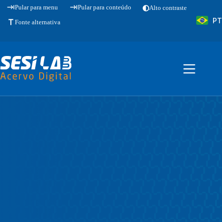
Pular
Pular para menu
Pular para conteúdo
Alto contraste
para
PT
o
Fonte alternativa
conteúdo